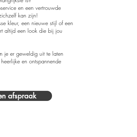
angrijkste is?
pservice en een vertrouwde
chzelf kan zijn!
se kleur, een nieuwe stijl of een
t altijd een look die bij jou
om je er geweldig uit te laten
 heerlijke en ontspannende
en afspraak