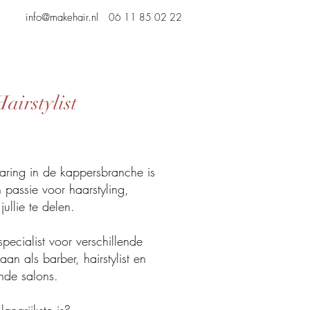
info@makehair.nl
06 11 85 02 22
airstylist
aring in de kappersbranche is
n passie voor haarstyling,
ullie te delen.
specialist voor verschillende
n als barber, hairstylist en
ende salons.