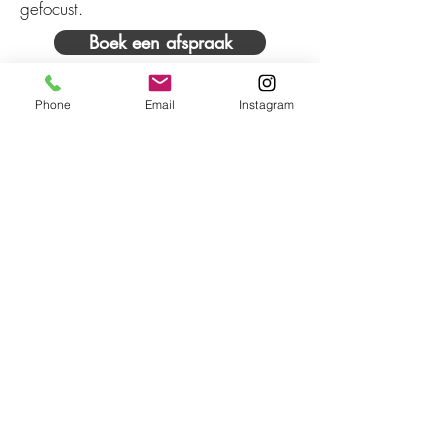
gefocust.
Boek een afspraak
Phone
Email
Instagram
Teunisbloemplein 1,
2555 AN, Den
Haag,
Netherlands
info@makehair.nl
06 11 85 02 22
©2022
www.makehair.nl
Privacyverklaring MAKE hair
Algemene Voorwaarden