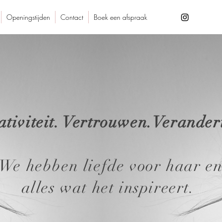
Openingstijden
Contact
Boek een afspraak
ativiteit. Vertrouwen.Verander
We hebben liefde voor haar e
alles wat het inspireert.