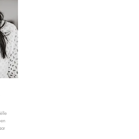
ëlle
een
aar