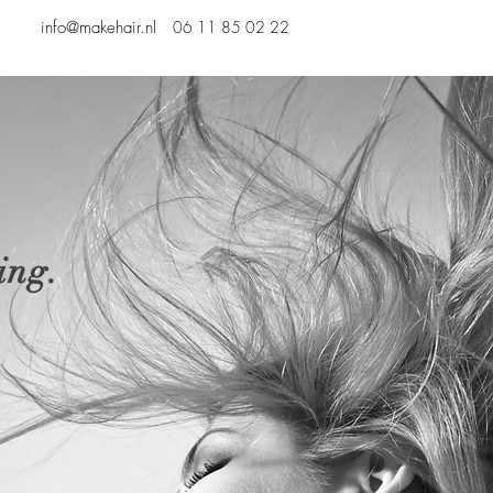
info@makehair.nl
06 11 85 02 22
ing.
n