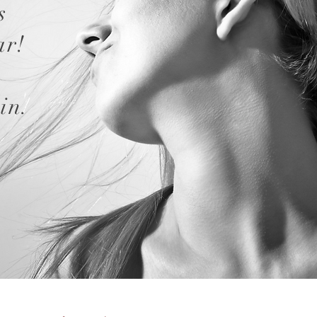
s
aar!
n.