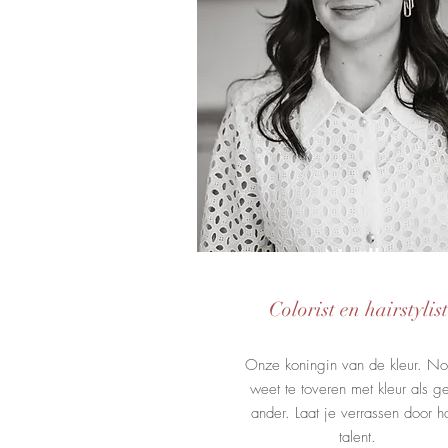
Noëlle
Colorist en hairstylist
Onze koningin van de kleur. No
weet te toveren met kleur als g
ander. Laat je verrassen door h
talent.