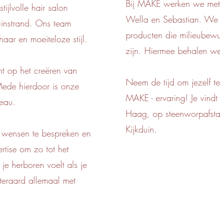
Bij MAKE werken we met 
ijlvolle hair salon
Wella en Sebastian. We 
uinstrand. Ons team
producten die milieubewu
aar en moeiteloze stijl.
zijn. Hiermee behalen we
ht op het creëren van
Neem de tijd om jezelf t
Mede hierdoor is onze
MAKE - ervaring!
Je vind
veau.
Haag, op steenworpafsta
Kijkduin.
wensen te bespreken en
rtise om zo tot het
 je herboren voelt als je
iteraard allemaal met