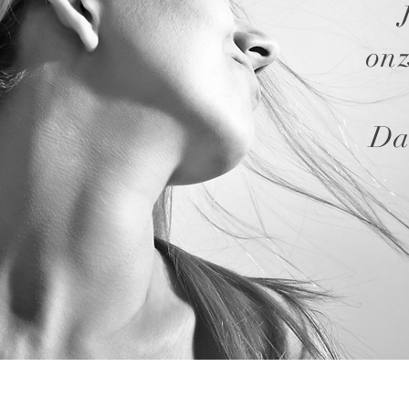
onz
D