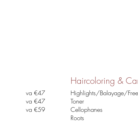
Haircoloring & Ca
va €47
Highlights/Balayage/Freel
va €47
Toner
va €59
Cellophanes
Roots