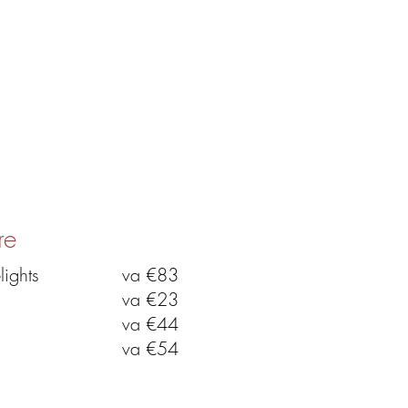
re
ights
va €83
va €23
va €44
va €54