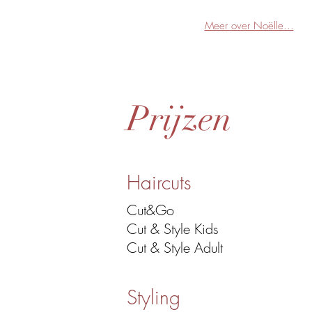
Meer over Noëlle...
Prijzen
Haircuts
Cut&Go
Cut & Style Kids
Cut & Style Adult
Styling