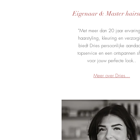
Eigenaar & Master hairst
"Met meer dan 20 jaar ervaring
haarstyling, kleuring en verzorg
biedt Dries persoonlijke aandac
topservice en een ontspannen s
voor jouw perfecte look..
Meer over Dries...